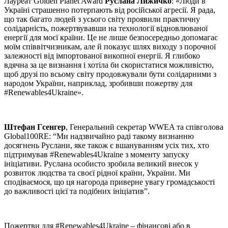
Лауреат Golden Planet Award
Руслана Лижичко
: «Люди в
Україні страшенно потерпають від російської агресії. Я рада,
що так багато людей з усього світу проявили практичну
солідарність, пожертвувавши на технології відновлюваної
енергії для моєї країни. Це не лише безпосередньо допомагає
моїм співвітчизникам, але й показує шлях виходу з порочної
залежності від імпортованої викопної енергії. Я глибоко
вдячна за це визнання і хотіла би скористатися можливістю,
щоб друзі по всьому світу продовжували бути солідарними з
народом України, наприклад, зробивши пожертву для
#Renewables4Ukraine».
Штефан Гсенгер
, Генеральний секретар WWEA та співголова
Global100RE: “Ми надзвичайно раді такому визнанню
досягнень Руслани, яке також є вшануванням усіх тих, хто
підтримував #Renewables4Ukraine з моменту запуску
ініціативи. Руслана особисто зробила великий внесок у
розвиток людства та своєї рідної країни, України. Ми
сподіваємося, що ця нагорода приверне увагу громадськості
до важливості цієї та подібних ініціатив”.
Пожертви для #Renewables4Ukraine – фінансові або в