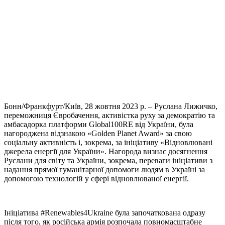
Бонн/Франкфурт/Київ, 28 жовтня 2023 р. – Руслана Лижичко,
переможниця Євробачення, активістка руху за демократію та
амбасадорка платформи Global100RE від України, була
нагороджена відзнакою «Golden Planet Award» за свою
соціальну активність і, зокрема, за ініціативу «Відновлювані
джерела енергії для України». Нагорода визнає досягнення
Руслани для світу та України, зокрема, переваги ініціативи з
надання прямої гуманітарної допомоги людям в Україні за
допомогою технологій у сфері відновлюваної енергії.
Ініціатива #Renewables4Ukraine була започаткована одразу
після того, як російська армія розпочала повномасштабне