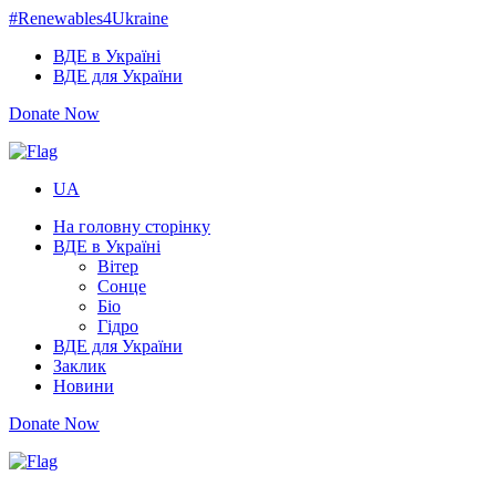
#Renewables
4Ukraine
ВДЕ в Україні
ВДЕ для України
Donate
Now
UA
На головну сторінку
ВДЕ в Україні
Вітер
Сонце
Біо
Гідро
ВДЕ для України
Заклик
Новини
Donate
Now