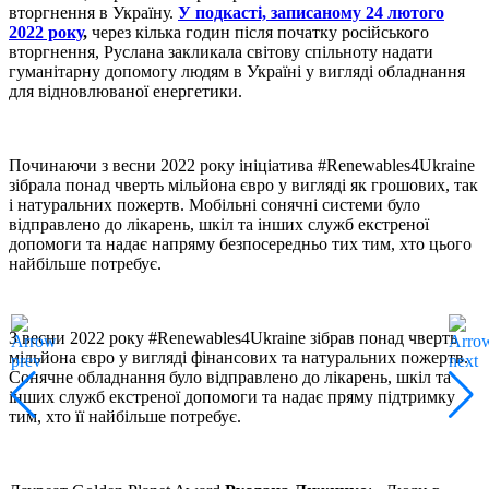
вторгнення в Україну.
У подкасті, записаному 24 лютого
2022 року
,
через кілька годин після початку російського
вторгнення, Руслана закликала світову спільноту надати
гуманітарну допомогу людям в Україні у вигляді обладнання
для відновлюваної енергетики.
Починаючи з весни 2022 року ініціатива #Renewables4Ukraine
зібрала понад чверть мільйона євро у вигляді як грошових, так
і натуральних пожертв. Мобільні сонячні системи було
відправлено до лікарень, шкіл та інших служб екстреної
допомоги та надає напряму безпосередньо тих тим, хто цього
найбільше потребує.
З весни 2022 року #Renewables4Ukraine зібрав понад чверть
мільйона євро у вигляді фінансових та натуральних пожертв.
Сонячне обладнання було відправлено до лікарень, шкіл та
інших служб екстреної допомоги та надає пряму підтримку
тим, хто її найбільше потребує.