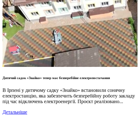
Дитячий садок «Знайко» тепер має безперебійне електропостачання
В Ірпені у дитячому садку «Знайко» встановили сонячну
електростанцію, яка забезпечить безперебійну роботу закладу
Р
під час відключень електроенергії. Проєкт реалізовано...
Д
Детальніше
Р
с
Д