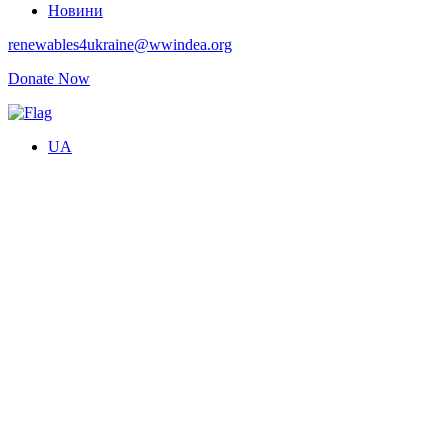
Новини
renewables4ukraine@wwindea.org
Donate
Now
UA